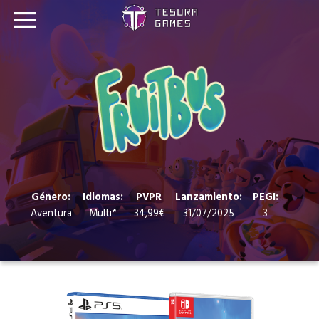
Juegos
Store
Blog
Sobre nosotros
Género:
Idiomas:
PVPR
Lanzamiento:
PEGI:
Aventura
Multi*
34,99€
31/07/2025
3
Contacto
Nuestras redes: