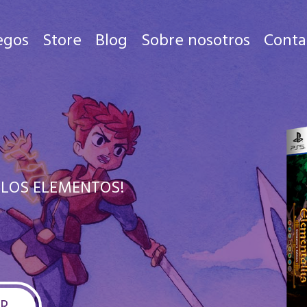
egos
Store
Blog
Sobre nosotros
Conta
Juegos
Store
Blog
 LOS ELEMENTOS!
Sobre nosotros
Contacto
R