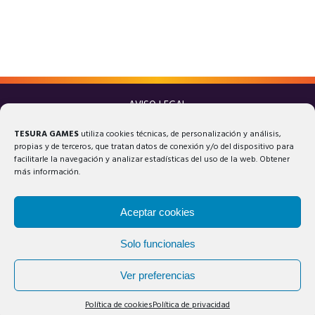
AVISO LEGAL
POLÍTICA DE PRIVACIDAD
TESURA GAMES
utiliza cookies técnicas, de personalización y análisis,
POLÍTICA DE COOKIES
propias y de terceros, que tratan datos de conexión y/o del dispositivo para
facilitarle la navegación y analizar estadísticas del uso de la web. Obtener
más información.
Aceptar cookies
Solo funcionales
© 2025 Tesura Games®. Todos los derechos reservados.
Ver preferencias
Política de cookies
Política de privacidad