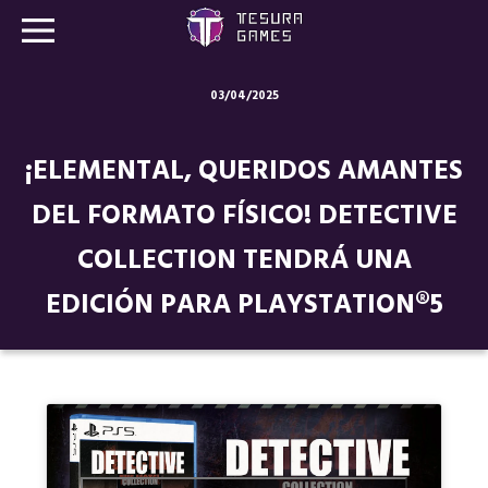
03/04/2025
Juegos
¡ELEMENTAL, QUERIDOS AMANTES
Store
DEL FORMATO FÍSICO! DETECTIVE
Blog
COLLECTION TENDRÁ UNA
Sobre nosotros
EDICIÓN PARA PLAYSTATION®5
Contacto
Nuestras redes: