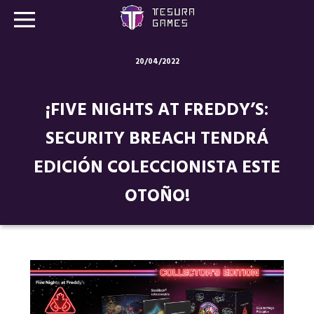
20/04/2022
Juegos
¡FIVE NIGHTS AT FREDDY’S:
Store
SECURITY BREACH TENDRÁ
Blog
EDICIÓN COLECCIONISTA ESTE
Sobre nosotros
OTOÑO!
Contacto
Nuestras redes: