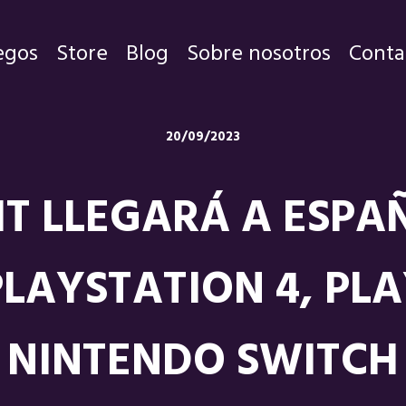
egos
Store
Blog
Sobre nosotros
Conta
Juegos
20/09/2023
Store
IT LLEGARÁ A ESP
Blog
Sobre nosotros
PLAYSTATION 4, PLA
Contacto
NINTENDO SWITCH