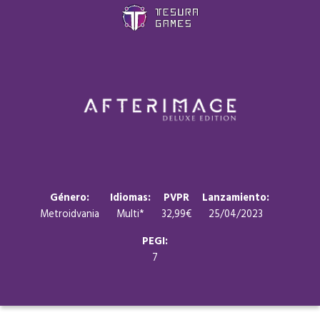
Juegos
Store
Blog
Sobre nosotros
Género:
Idiomas:
PVPR
Lanzamiento:
Metroidvania
Multi*
32,99€
25/04/2023
Contacto
PEGI:
7
Nuestras redes: