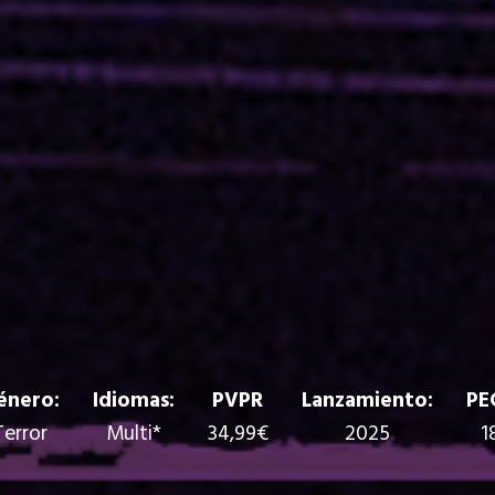
énero:
Idiomas:
PVPR
Lanzamiento:
PE
Terror
Multi*
34,99€
2025
1