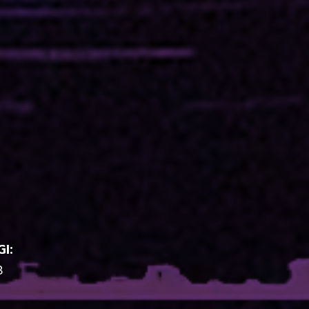
GI:
8