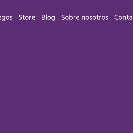
egos
Store
Blog
Sobre nosotros
Conta
Juegos
Store
Blog
Sobre nosotros
Contacto