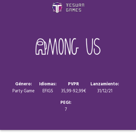
Juegos
Store
Blog
Sobre nosotros
Género:
Idiomas:
PVPR
Lanzamiento:
Party Game
EFIGS
35,99-92,99€
31/12/21
Contacto
PEGI:
7
Nuestras redes: