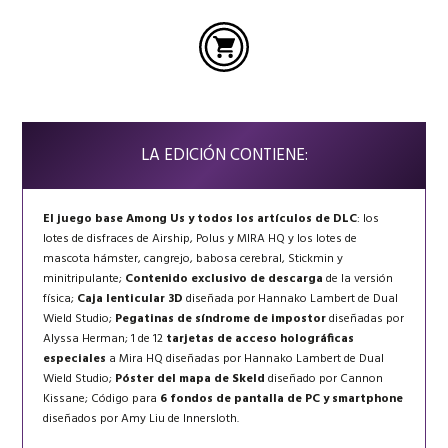
LA EDICIÓN CONTIENE:
El juego base Among Us y todos los artículos de DLC
: los
lotes de disfraces de Airship, Polus y MIRA HQ y los lotes de
mascota hámster, cangrejo, babosa cerebral, Stickmin y
minitripulante;
Contenido exclusivo de descarga
de la versión
física;
Caja lenticular 3D
diseñada por Hannako Lambert de Dual
Wield Studio;
Pegatinas de síndrome de impostor
diseñadas por
Alyssa Herman; 1 de 12
tarjetas de acceso holográficas
especiales
a Mira HQ diseñadas por Hannako Lambert de Dual
Wield Studio;
Póster del mapa de Skeld
diseñado por Cannon
Kissane; Código para
6 fondos de pantalla de PC y smartphone
diseñados por Amy Liu de Innersloth.