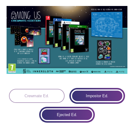
Idiomas:
Crewmate Ed.
Impostor Ed.
Ejected Ed.