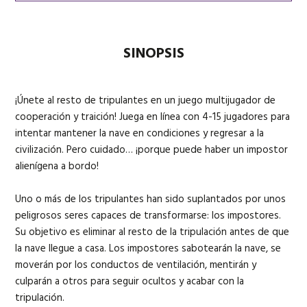
SINOPSIS
Todo el contenido de la Crewmate Edition
Todo el contenido de la Impostor Edition
Manta de lana
Lanyard de
tripulante contra impostor
de tipulante
Gorro de Impostor rojo
Peluche de tripulante morado
¡Únete al resto de tripulantes en un juego multijugador de
Caja de Edición Ejected de edición
Pin giratorio esmaltado
cooperación y traición! Juega en línea con 4-15 jugadores para
limitada
Caja limitada de
intentar mantener la nave en condiciones y regresar a la
Edición Impostor
civilización. Pero cuidado… ¡porque puede haber un impostor
alienígena a bordo!
Uno o más de los tripulantes han sido suplantados por unos
peligrosos seres capaces de transformarse: los impostores.
Su objetivo es eliminar al resto de la tripulación antes de que
la nave llegue a casa. Los impostores sabotearán la nave, se
moverán por los conductos de ventilación, mentirán y
culparán a otros para seguir ocultos y acabar con la
tripulación.