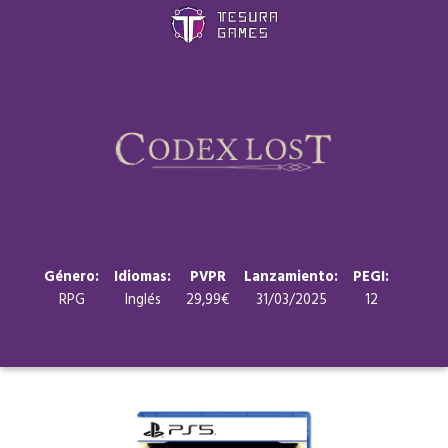
Juegos
Store
Blog
Sobre nosotros
Género:
Idiomas:
PVPR
Lanzamiento:
PEGI:
RPG
Inglés
29,99€
31/03/2025
12
Contacto
Nuestras redes: