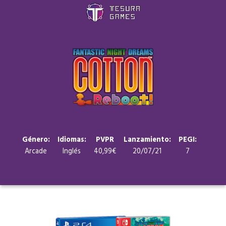
Juegos
Store
Blog
Sobre nosotros
Género:
Idiomas:
PVPR
Lanzamiento:
PEGI:
Arcade
Inglés
40,99€
20/07/21
7
Contacto
Nuestras redes: