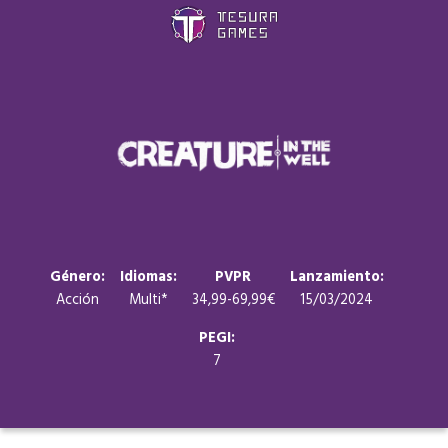
Juegos
Store
Blog
Sobre nosotros
Género:
Idiomas:
PVPR
Lanzamiento:
Acción
Multi*
34,99-69,99€
15/03/2024
Contacto
PEGI:
7
Nuestras redes: