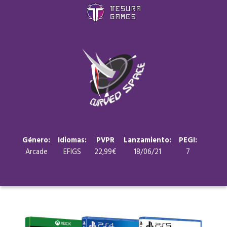
Juegos
Store
Blog
Sobre nosotros
Género:
Idiomas:
PVPR
Lanzamiento:
PEGI:
Arcade
EFIGS
22,99€
18/06/21
7
Contacto
Nuestras redes: