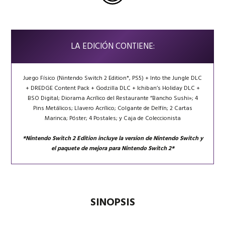
LA EDICIÓN CONTIENE:
Juego Físico (Nintendo Switch 2 Edition*, PS5) + Into the Jungle DLC
+
DREDGE Content Pack
+
Godzilla DLC
+
Ichiban’s Holiday DLC
+
BSO Digital; Diorama Acrílico
del Restaurante “Bancho Sushi»
; 4
Pins Metálicos; Llavero Acrílico; Colgante de Delfín; 2 Cartas
Marinca; Póster; 4 Postales; y Caja de Coleccionista
*Nintendo Switch 2 Edition incluye la version de Nintendo Switch y
el paquete de mejora para Nintendo Switch 2*
SINOPSIS
+
+
+
+