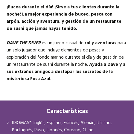
¡Bucea durante el día! ¡Sirve a tus clientes durante la
noche! La mejor experiencia de buceo, pesca con
*Nintendo Switch 2 Edition incluye la version de Nintendo Switch y
arpón, acción y aventura, y gestión de un restaurante
el paquete de mejora para Nintendo Switch 2*
de sushi que jamás hayas tenido.
DAVE THE DIVER
es un juego casual de
rol y aventuras
para
un solo jugador que incluye elementos de pesca y
exploración del fondo marino durante el día y de gestión de
un restaurante de sushi durante la noche.
Ayuda a Dave y a
sus extraños amigos a destapar los secretos de la
misteriosa Fosa Azul.
Características
IDIOMAS*: Inglés, Español, Francés, Alemán, Italiano,
Portugués, Ruso, Japonés, Coreano, Chino