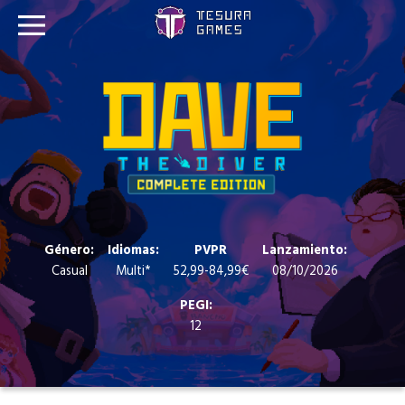
Juegos
Store
Blog
Sobre nosotros
Género:
Idiomas:
PVPR
Lanzamiento:
Casual
Multi*
52,99-84,99€
08/10/2026
Contacto
PEGI:
12
Nuestras redes: