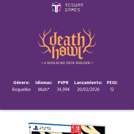
Juegos
Store
Blog
Sobre nosotros
Género:
Idiomas:
PVPR
Lanzamiento:
PEGI:
Roguelike
Multi*
34,99€
20/02/2026
12
Contacto
Nuestras redes: