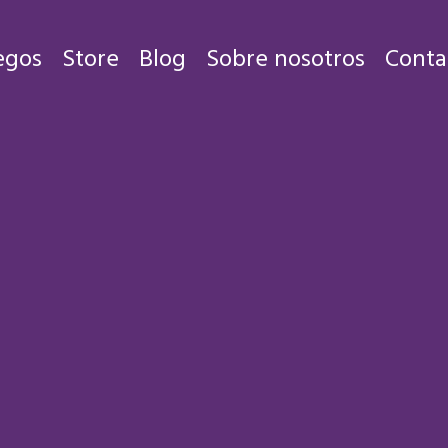
egos
Store
Blog
Sobre nosotros
Conta
Juegos
Store
Blog
Sobre nosotros
Contacto