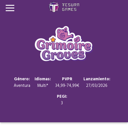
Juegos
Store
Blog
Sobre nosotros
Género:
Idiomas:
PVPR
Lanzamiento:
Aventura
Multi*
34,99-74,99€
27/03/2026
Contacto
PEGI:
3
Nuestras redes: