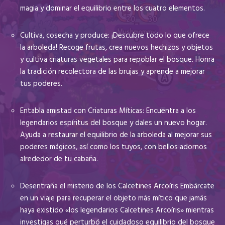
magia y dominar el equilibrio entre los cuatro elementos.
Cultiva, cosecha y produce: ¡Descubre todo lo que ofrece
la arboleda! Recoge frutas, crea nuevos hechizos y objetos
y cultiva criaturas vegetales para repoblar el bosque. Honra
la tradición recolectora de las brujas y aprende a mejorar
tus poderes.
Entabla amistad con Criaturas Míticas: Encuentra a los
legendarios espíritus del bosque y dales un nuevo hogar.
Ayuda a restaurar el equilibrio de la arboleda al mejorar sus
poderes mágicos, así como los tuyos, con bellos adornos
alrededor de tu cabaña.
Desentraña el misterio de los Calcetines Arcoíris Embárcate
en un viaje para recuperar el objeto más mítico que jamás
haya existido «los legendarios Calcetines Arcoíris» mientras
investigas qué perturbó el cuidadoso equilibrio del bosque