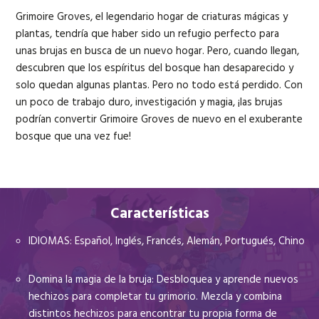
Grimoire Groves, el legendario hogar de criaturas mágicas y
plantas, tendría que haber sido un refugio perfecto para
unas brujas en busca de un nuevo hogar. Pero, cuando llegan,
descubren que los espíritus del bosque han desaparecido y
solo quedan algunas plantas. Pero no todo está perdido. Con
un poco de trabajo duro, investigación y magia, ¡las brujas
podrían convertir Grimoire Groves de nuevo en el exuberante
bosque que una vez fue!
Características
IDIOMAS: Español, Inglés, Francés, Alemán, Portugués, Chino
Domina la magia de la bruja: Desbloquea y aprende nuevos
hechizos para completar tu grimorio. Mezcla y combina
distintos hechizos para encontrar tu propia forma de