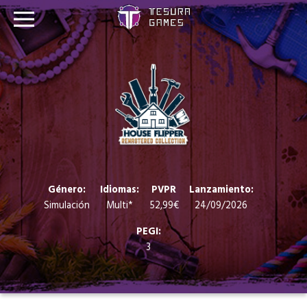
Juegos
Store
Blog
Sobre nosotros
Género:
Idiomas:
PVPR
Lanzamiento:
Simulación
Multi*
52,99€
24/09/2026
Contacto
PEGI:
3
Nuestras redes: