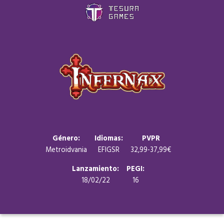
Juegos
Store
Blog
Sobre nosotros
Género:
Idiomas:
PVPR
Metroidvania
EFIGSR
32,99-37,99€
Contacto
Lanzamiento:
PEGI:
18/02/22
16
Nuestras redes: