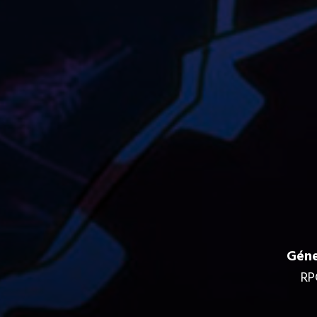
Géne
RP