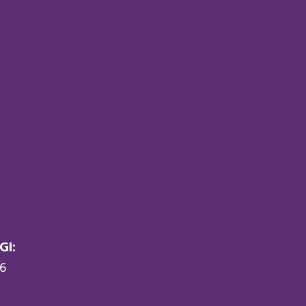
GI:
16