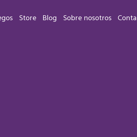
egos
Store
Blog
Sobre nosotros
Conta
Juegos
Store
Blog
Sobre nosotros
Contacto