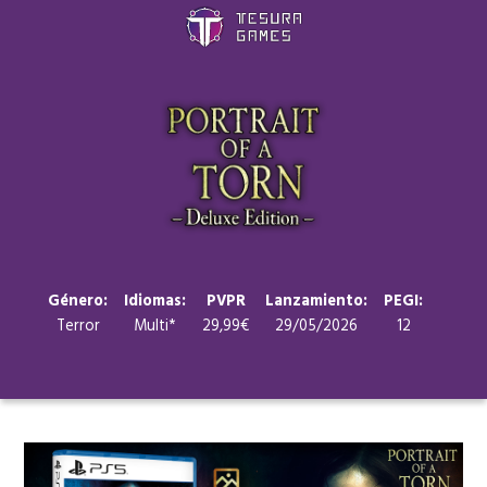
Juegos
Store
Blog
Sobre nosotros
Género:
Idiomas:
PVPR
Lanzamiento:
PEGI:
Terror
Multi*
29,99€
29/05/2026
12
Contacto
Nuestras redes: