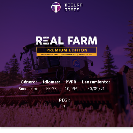
Juegos
Store
Blog
Sobre nosotros
Género:
Idiomas:
PVPR
Lanzamiento:
Simulación
EFIGS
40,99€
30/09/21
Contacto
PEGI:
3
Nuestras redes: