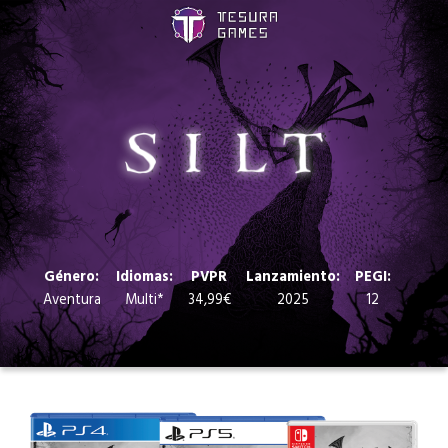
Juegos
Store
Blog
Sobre nosotros
Género:
Idiomas:
PVPR
Lanzamiento:
PEGI:
Aventura
Multi*
34,99€
2025
12
Contacto
Nuestras redes: