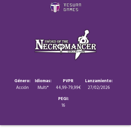
Juegos
Store
Blog
Sobre nosotros
Género:
Idiomas:
PVPR
Lanzamiento:
Acción
Multi*
44,99-79,99€
27/02/2026
Contacto
PEGI:
16
Nuestras redes: