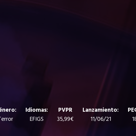
énero:
Idiomas:
PVPR
Lanzamiento:
PEG
Terror
EFIGS
35,99€
11/06/21
1