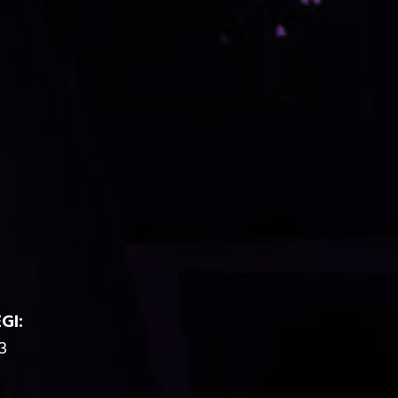
GI:
3