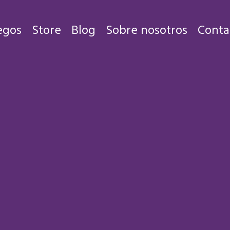
egos
Store
Blog
Sobre nosotros
Conta
Juegos
Store
Blog
Sobre nosotros
Contacto