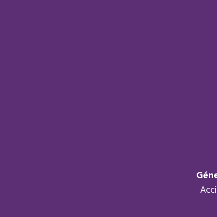
Géne
Acc