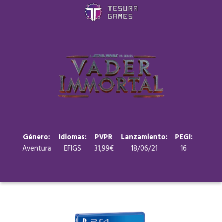
Juegos
Store
Blog
Sobre nosotros
Género:
Idiomas:
PVPR
Lanzamiento:
PEGI:
Aventura
EFIGS
31,99€
18/06/21
16
Contacto
Nuestras redes: