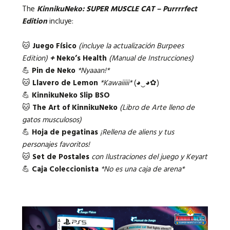
The
KinnikuNeko: SUPER MUSCLE CAT – Purrrrfect
Edition
incluye:
🐱
Juego Físico
(
incluye la actualización Burpees
Edition
)
+
Neko’s Health
(
Manual de Instrucciones
)
💪
Pin de Neko
*Nyaaan!*
🐱
Llavero de Lemon
*Kawaiiiii*
(◕‿◕✿)
💪
KinnikuNeko Slip BSO
🐱
The Art of KinnikuNeko
(
Libro de Arte lleno de
gatos musculosos
)
💪
Hoja de pegatinas
¡Rellena de aliens y tus
personajes favoritos
!
🐱
Set de Postales
con Ilustraciones del juego y Keyart
💪
Caja Coleccionista
*No es una caja de arena*