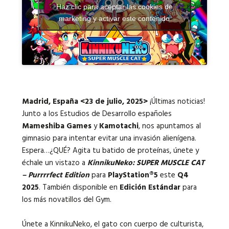
Haz clic para aceptar las cookies de
marketing y activar este contenido
Idiomas:
Madrid, España <23 de julio, 2025>
¡Últimas noticias!
Junto a
los Estudios de Desarrollo españoles
Mameshiba Games
y
Kamotachi
,
nos apuntamos al
gimnasio para intentar evitar una invasión alienígena.
Espera…¿QUÉ? Agita tu batido de proteínas, únete y
échale un vistazo a
KinnikuNeko: SUPER MUSCLE CAT
– Purrrrfect Edition
para
PlayStation®5
este
Q4
2025
. También disponible en
Edición Estándar
para
los más novatillos del Gym.
Únete a KinnikuNeko, el gato con cuerpo de culturista,