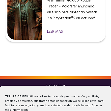
Warhammer 40.000: Rogue
Trader – Voidfarer anunciado
en físico para Nintendo Switch
2 y PlayStation®5 en octubre!
LEER MÁS
AVISO LEGAL
POLÍTICA DE PRIVACIDAD
TESURA GAMES
utiliza cookies técnicas, de personalización y análisis,
POLÍTICA DE COOKIES
propias y de terceros, que tratan datos de conexión y/o del dispositivo para
facilitarle la navegación y analizar estadísticas del uso de la web. Obtener
más información.