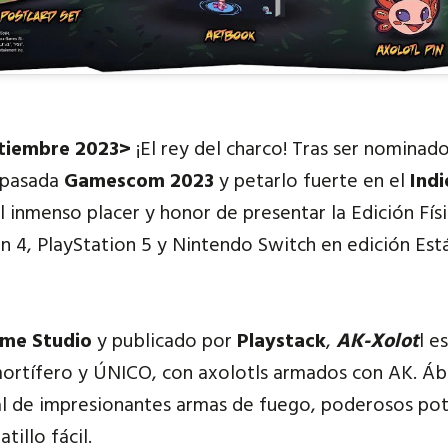
tiembre 2023>
¡El rey del charco! Tras ser nomina
 pasad
a
Gamescom 2023
y petarlo fuerte en el
Ind
 inmenso placer y honor de presentar la Edición Fís
n 4, PlayStation 5 y Nintendo Switch en edición Est
ome
Studio
y publicado por
Playstack
,
AK-Xolot
l e
ortífero y ÚNICO, con axolotls armados con AK. Áb
al de impresionantes armas de fuego, poderosos pot
tillo fácil.