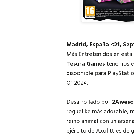
Madrid, España
<21, Sep
Más Entretenidos en esta
Tesura Games
tenemos el
disponible para PlayStatio
Q1 2024
.
Desarrollado por
2Awes
roguelike más adorable, m
reino animal con un arsen
ejército de Axolittles de ga