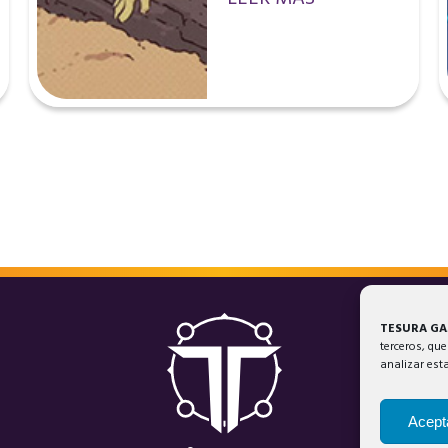
TESURA G
terceros, que
analizar est
Acept