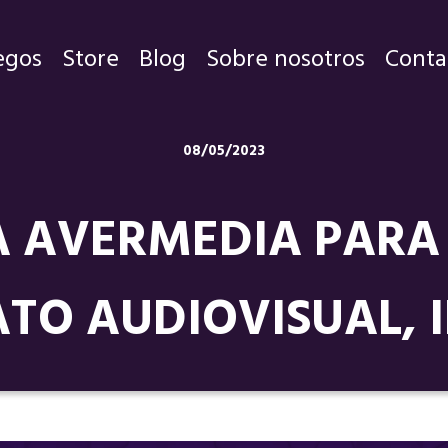
egos
Store
Blog
Sobre nosotros
Conta
Juegos
08/05/2023
Store
A AVERMEDIA PARA
Blog
Sobre nosotros
O AUDIOVISUAL, I
Contacto