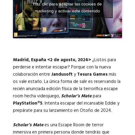
Haz clic para aceptar las cookies de
marketing y activar este contenido
Idiomas:
Madrid, España <2 de agosto, 2024>
¿Listos para
perderse e intentar escapar? Porque con la nueva
colaboración entre
Jandusoft
y
Tesura Games
más
os vale estarlo. La única forma de salir es reservando la
recién anunciada edición física de la terrorífica escape
room hecha videojuego,
Scholar’s Mate
para
PlayStation®5
. Intenta escapar del incansable Eddie y
prepárate para su lanzamiento en Otoño de 2024.
Scholar’s Mate
es una Escape Room de terror
inmersiva en primera persona donde tendrás que