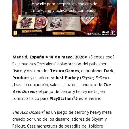
Haz clic para aceptar las cookies de
marketing y activar este contenido
Idiomas:
Madrid, España < 14 de mayo, 2026>
¿Sientes eso?
Es la nueva y “metalera” colaboración del publisher
físico y distribuidor
Tesura Games
, el publisher
Dark
Product
y el solo dev
Just Purkey
(
Skyrim
,
Fallout
).
¡Tras su conjunción, sale a la luz en la anuncio de
The
Axis Unseen
, el juego de terror y heavy metal, en
formato físico para
PlayStation®5
este verano
!
The Axis Unseen®
es un juego de terror y heavy metal
creado por uno de los desarrolladores de Skyrim y
Fallout. Caza monstruos de pesadilla del folklore