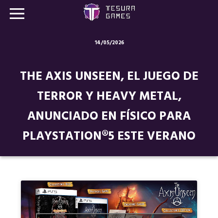
14/05/2026
Juegos
THE AXIS UNSEEN, EL JUEGO DE
Store
TERROR Y HEAVY METAL,
Blog
ANUNCIADO EN FÍSICO PARA
Sobre nosotros
PLAYSTATION®5 ESTE VERANO
Contacto
Nuestras redes: