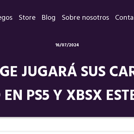
egos
Store
Blog
Sobre nosotros
Conta
Juegos
16/07/2024
Store
GE JUGARÁ SUS CA
Blog
Sobre nosotros
O EN PS5 Y XBSX EST
Contacto