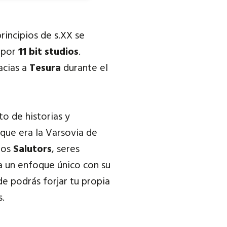
principios de s.XX se
 por
11 bit studios
.
acias a
Tesura
durante el
to de historias y
que era la Varsovia de
los
Salutors
, seres
 un enfoque único con su
e podrás forjar tu propia
s.